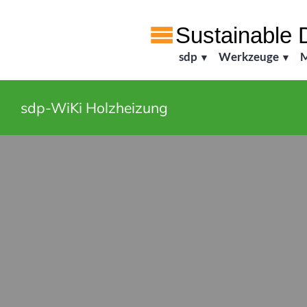
Zum
Inhalt
springen
sdp
Werkzeuge
M
sustainable d
sdp-WiKi Holzheizung