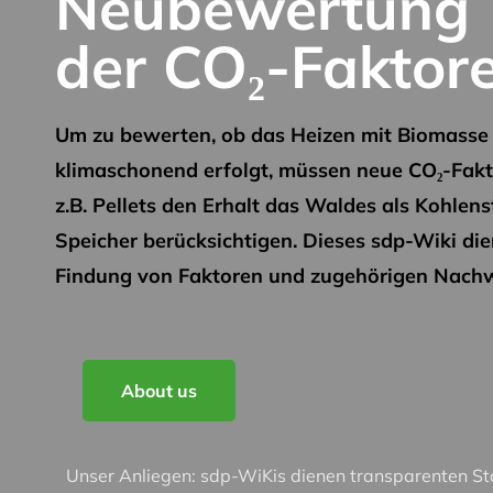
Neubewertung
der CO₂-Faktor
Um zu bewerten, ob das Heizen mit Biomasse
klimaschonend erfolgt, müssen neue CO₂-Fakt
z.B. Pellets den Erhalt das Waldes als Kohlens
Speicher berücksichtigen. Dieses sdp-Wiki die
Findung von Faktoren und zugehörigen Nachw
About us
Unser Anliegen: sdp-WiKis dienen transparenten S