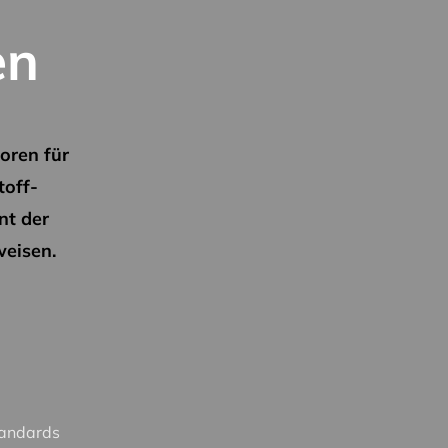
en
oren für
toff-
nt der
eisen.
tandards