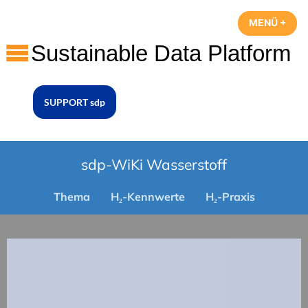
Zum
MENÜ
+
AUF
ZUG
Inhalt
springen
sustainable data platform
SUPPORT sdp
sdp-WiKi Wasserstoff
Thema
H₂-Kennwerte
H₂-Praxis