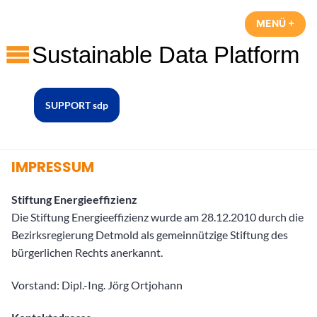
Zum
MENÜ
+
AUF
ZUG
Inhalt
springen
sustainable data platform
SUPPORT sdp
IMPRESSUM
Stiftung Energieeffizienz
Die Stiftung Energieeffizienz wurde am 28.12.2010 durch die
Bezirksregierung Detmold als gemeinnützige Stiftung des
bürgerlichen Rechts anerkannt.
Vorstand: Dipl.-Ing. Jörg Ortjohann